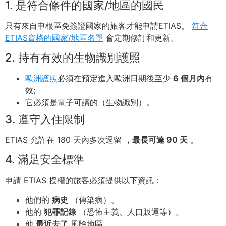
1. 是符合條件的國家/地區的國民
只有來自申根區免簽證國家的旅客才能申請ETIAS。
符合
ETIAS資格的國家/地區名單
會定期修訂和更新。
2. 持有有效的生物識別護照
歐洲護照
必須在預定進入歐洲日期後至少
6 個月內
有
效;
它必須是電子可讀的（生物識別）。
3. 遵守入住限制
ETIAS 允許在 180 天內多次逗留
，最長可達 90 天
。
4. 滿足安全標準
申請 ETIAS 授權的旅客必須提供以下資訊：
他們的
病史
（傳染病）。
他的
犯罪記錄
（恐怖主義、人口販運等）。
他
最近去了
風險地區。