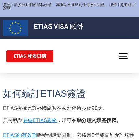
資訊：請參閱我們的隱私政策。 本網站不連結到任何政府組織。 我們不簽發旅行
授權。
ETIAS
VISA 歐洲
ETIAS 發佈日期
申根簽證
如何續訂ETIAS簽證
ETIAS授權允許外國旅客在歐洲停留少於90天。
只需點擊
在線ETIAS表格
，即可
在幾分鐘內續簽授權
。
ETIAS的有效期
將受到時間限制：它將是3年或直到允許您獲