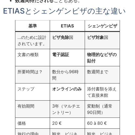
数週間待たされる
こともある。
ETIASとシェンゲンビザの主な違い
基準
ETIAS
シェンゲンビザ
…のために設計
ビザ免除
国
ビザ対象
国
されています。
文書の種類
電子認証
物理的なビザの
貼付
所要時間は？
数分から96時
数週間まで
間
ステップ
オンラインのみ
添付書類を添え
て直接来館
有効期間
3年（マルチエ
変動制（通常
ントリー）
90日間）
価格
20 €
60 à 80 €
旅行の理由
観光、ビジネ
観光、ビジネ