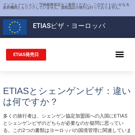
インフォメーション：守秘義務規定をご参照ください。このサイトはいかなる
政府機関ともリンクしていません。渡航認証の発行は行っておりません。
ETIAS
ビザ・ヨーロッパ
ETIAS発売日
シェンゲンビザ
ETIASとシェンゲンビザ：違い
は何ですか？
多くの旅行者は、シェンゲン協定加盟国への入国にETIAS
とシェンゲンビザのどちらが必要なのか疑問に思ってい
る。この2つの書類はヨーロッパの国境管理に関連していま