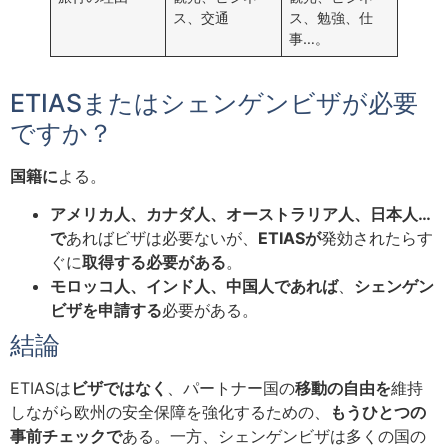
ス、交通
ス、勉強、仕
事…。
ETIASまたはシェンゲンビザが必要
ですか？
国籍に
よる。
アメリカ人、カナダ人、オーストラリア人、日本人…
で
あればビザは必要ないが、
ETIASが
発効されたらす
ぐに
取得する必要がある
。
モロッコ人、インド人、中国人であれば
、
シェンゲン
ビザを申請する
必要がある。
結論
ETIASは
ビザではなく
、パートナー国の
移動の自由を
維持
しながら欧州の安全保障を強化するための、
もうひとつの
事前チェックで
ある。一方、シェンゲンビザは多くの国の