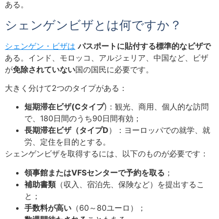
ある。
シェンゲンビザとは何ですか？
シェンゲン・ビザは
パスポートに貼付する標準的なビザで
ある。インド、モロッコ、アルジェリア、中国など、ビザ
が
免除されていない
国の国民に必要です。
大きく分けて2つのタイプがある：
短期滞在ビザ(Cタイプ
)：観光、商用、個人的な訪問
で、180日間のうち90日間有効；
長期滞在ビザ（タイプD
）：ヨーロッパでの就学、就
労、定住を目的とする。
シェンゲンビザを取得するには、以下のものが必要です：
領事館またはVFSセンターで予約を取る
；
補助書類
（収入、宿泊先、保険など）を提出するこ
と；
手数料が高い
（60～80ユーロ）；