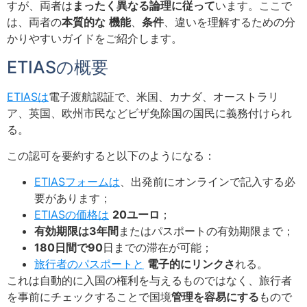
すが、両者は
まったく異なる論理に従って
います。ここで
は、両者の
本質的な
機能
、
条件
、違いを理解するための分
かりやすいガイドをご紹介します。
ETIASの概要
ETIASは
電子渡航認証で、米国、カナダ、オーストラリ
ア、英国、欧州市民などビザ免除国の国民に義務付けられ
る。
この認可を要約すると以下のようになる：
ETIASフォームは
、出発前にオンラインで記入する必
要があります；
ETIASの価格は
20ユーロ
；
有効期限は3年間
またはパスポートの有効期限まで；
180日間で90
日までの滞在が可能；
旅行者のパスポートと
電子的にリンクさ
れる。
これは自動的に入国の権利を与えるものではなく、旅行者
を事前にチェックすることで国境
管理を容易にする
もので