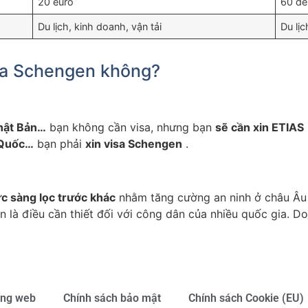
20 euro
60 đế
Du lịch, kinh doanh, vận tải
Du lị
isa Schengen không?
Nhật Bản…
bạn không cần visa, nhưng bạn
sẽ cần xin ETIAS
 Quốc…
bạn phải
xin visa Schengen
.
c sàng lọc trước khác
nhằm tăng cường an ninh ở châu Âu 
n là điều cần thiết đối với công dân của nhiều quốc gia. Do
ang web
Chính sách bảo mật
Chính sách Cookie (EU)