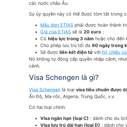
các nước châu Âu.
Sự ủy quyền này có thể được tóm tắt trong c
Mẫu đơn ETIAS
phải được hoàn thành trự
Giá của ETIAS
sẽ là
20 euro
;
Có
hiệu lực trong 3 năm
hoặc cho đến k
Cho phép lưu trú tối đa
90 ngày trong k
Sẽ được
liên kết điện tử
với
hộ chiếu c
Nó không tự động cấp quyền nhập cảnh, nh
cảnh.
Visa Schengen là gì?
Visa Schengen
là loại
visa tiêu chuẩn được d
Ấn Độ, Ma-rốc, Algeria, Trung Quốc, v.v.
Có hai loại chính:
Visa ngắn hạn (loại C)
: dành cho du lịc
Visa lưu trú dài hạn (loại D)
: dành cho v