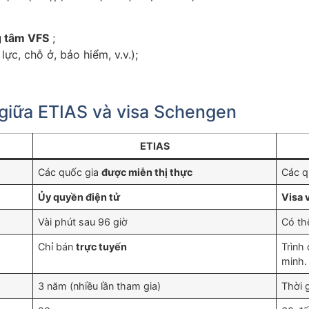
ng tâm VFS
;
ực, chỗ ở, bảo hiểm, v.v.);
giữa ETIAS và visa Schengen
ETIAS
Các quốc gia
được miễn thị thực
Các q
Ủy quyền điện tử
Visa 
Vài phút sau 96 giờ
Có th
Chỉ bán
trực tuyến
Trình
minh.
3 năm (nhiều lần tham gia)
Thời 