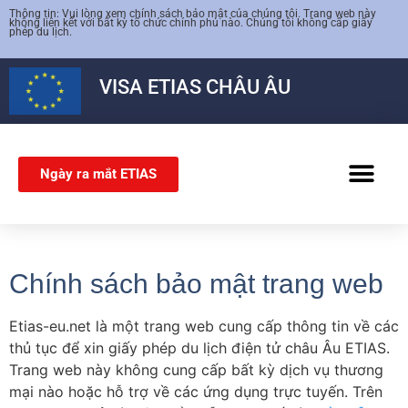
Thông tin: Vui lòng xem chính sách bảo mật của chúng tôi. Trang web này
không liên kết với bất kỳ tổ chức chính phủ nào. Chúng tôi không cấp giấy
phép du lịch.
VISA
ETIAS
CHÂU ÂU
Ngày ra mắt ETIAS
VISA SCHENG
Chính sách bảo mật trang web
Etias-eu.net là một trang web cung cấp thông tin về các
thủ tục để xin giấy phép du lịch điện tử châu Âu ETIAS.
Trang web này không cung cấp bất kỳ dịch vụ thương
mại nào hoặc hỗ trợ về các ứng dụng trực tuyến. Trên