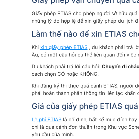
Giấy phép vận chuyển quá cả
Giấy phép ETIAS cho phép người sở hữu quá 
những lý do hợp lệ để xin giấy phép du lịch đ
Làm thế nào để xin ETIAS c
Khi
xin giấy phép ETIAS
, du khách phải trả l
Âu, có một câu hỏi cụ thể liên quan đến việc 
Du khách phải trả lời câu hỏi:
Chuyến đi châu
cách chọn CÓ hoặc KHÔNG.
Khi đăng ký thị thực quá cảnh ETIAS, người du
phải hoàn thành phần thông tin liên lạc khẩn
Giá của giấy phép ETIAS quá
Lệ phí ETIAS
là cố định, bất kể mục đích hay 
chỉ là quá cảnh đơn thuần trong Khu vực Sch
yêu cầu của mình.