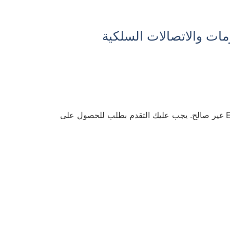
مات والاتصالات السلكية
. في حالة فقدان جواز سفرك أو سرقته أو تجديده، يصبح تصريح ETIAS غير صالح. يجب عليك التقدم بطلب للحصول على