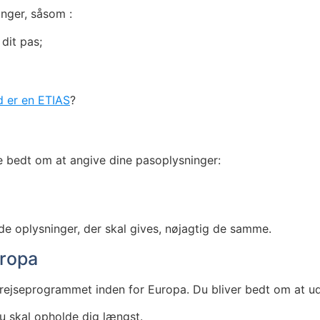
inger, såsom :
dit pas;
 er en ETIAS
?
e bedt om at angive dine pasoplysninger:
de oplysninger, der skal gives, nøjagtig de samme.
uropa
ejseprogrammet inden for Europa. Du bliver bedt om at ud
u skal opholde dig længst.