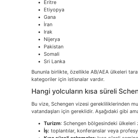
Eritre
Etiyopya
Gana
İran
Irak
Nijerya
Pakistan
Somali
Sri Lanka
Bununla birlikte, özellikle AB/AEA ülkeleri tar
kategoriler için istisnalar vardır.
Hangi yolcuların kısa süreli Schen
Bu vize, Schengen vizesi gerekliliklerinden m
vatandaşları için gereklidir. Aşağıdaki gibi ama
Turizm
: Schengen bölgesindeki ülkeleri 
İş:
toplantılar, konferanslar veya profesyo
Kısa süreli çalışmalar
: kısa süreli semin