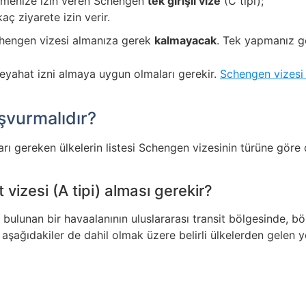
irmenize izin veren Schengen
tek girişli vize
(C tipi);
kaç ziyarete izin verir.
chengen vizesi almanıza gerek
kalmayacak
. Tek yapmanız 
seyahat izni almaya uygun olmaları gerekir.
Schengen vizesi 
şvurmalıdır?
rı gereken ülkelerin listesi Schengen vizesinin türüne göre
vizesi (A tipi) alması gerekir?
 bulunan bir havaalanının uluslararası transit bölgesinde, b
 aşağıdakiler de dahil olmak üzere belirli ülkelerden gelen yo