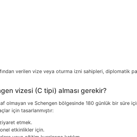
afından verilen vize veya oturma izni sahipleri, diplomatik p
gen vizesi (C tipi) alması gerekir?
uaf olmayan ve Schengen bölgesinde 180 günlük bir süre içi
çlar için tasarlanmıştır:
ziyaret etmek.
nel etkinlikler için.
erlere veya eğitim kurslarına katılım.