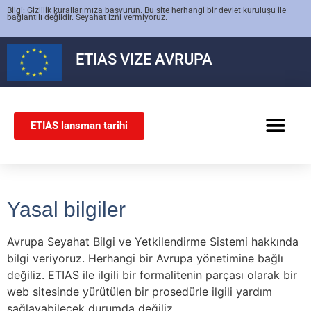
Bilgi: Gizlilik kurallarımıza başvurun. Bu site herhangi bir devlet kuruluşu ile
bağlantılı değildir. Seyahat izni vermiyoruz.
ETIAS
VIZE AVRUPA
ETIAS lansman tarihi
SCHENGEN VIZESI
Yasal bilgiler
Avrupa Seyahat Bilgi ve Yetkilendirme Sistemi hakkında
bilgi veriyoruz. Herhangi bir Avrupa yönetimine bağlı
değiliz. ETIAS ile ilgili bir formalitenin parçası olarak bir
web sitesinde yürütülen bir prosedürle ilgili yardım
sağlayabilecek durumda değiliz.