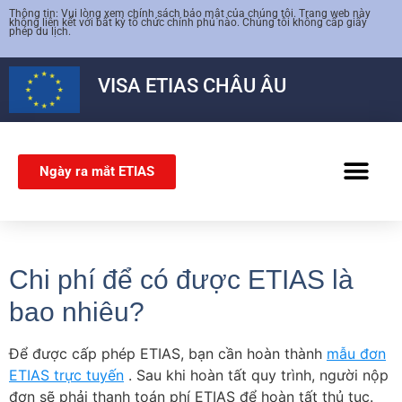
Thông tin: Vui lòng xem chính sách bảo mật của chúng tôi. Trang web này
không liên kết với bất kỳ tổ chức chính phủ nào. Chúng tôi không cấp giấy
phép du lịch.
VISA
ETIAS
CHÂU ÂU
Ngày ra mắt ETIAS
VISA SCHENG
Chi phí để có được ETIAS là
bao nhiêu?
Để được cấp phép ETIAS, bạn cần hoàn thành
mẫu đơn
ETIAS trực tuyến
. Sau khi hoàn tất quy trình, người nộp
đơn sẽ phải thanh toán phí ETIAS để hoàn tất thủ tục.