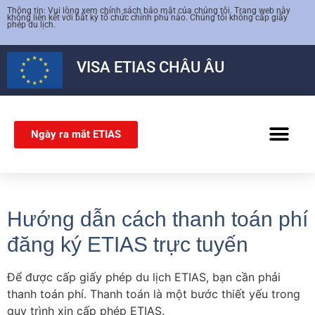
Thông tin: Vui lòng xem chính sách bảo mật của chúng tôi. Trang web này
không liên kết với bất kỳ tổ chức chính phủ nào. Chúng tôi không cấp giấy
phép du lịch.
VISA
ETIAS
CHÂU ÂU
Ngày ra mắt ETIAS
VISA SCHENG
Hướng dẫn cách thanh toán phí
đăng ký ETIAS trực tuyến
Để được cấp giấy phép du lịch ETIAS, bạn cần phải
thanh toán phí. Thanh toán là một bước thiết yếu trong
quy trình xin cấp phép ETIAS.