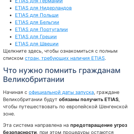
ETIAS для Германии
ETIAS для Нидерландов
ETIAS для Польши
ETIAS для Бельгии
ETIAS для Португалии
ETIAS для Греции
ETIAS для Швеции
Щелкните здесь, чтобы ознакомиться с полным
списком
стран, требующих наличия ETIAS
.
Что нужно помнить гражданам
Великобритании
Начиная с
официальной даты запуска
, граждане
Великобритании будут
обязаны получить ETIAS
,
чтобы путешествовать по европейской Шенгенской
зоне.
Эта система направлена на
предотвращение угроз
безопасности
, при этом процедуры остаются