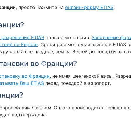
ранции
, просто нажмите на
онлайн-форму ETIAS
.
анции?
е разрешения ETIAS
полностью онлайн.
Заполнение фор
ствий по Европе
. Сроки рассмотрения заявок в ETIAS з
ру онлайн не позднее, чем за 8 дней до посадки на с
становки во Франции?
остановку во Франции
, не имея шенгенской визы. Разре
атывать Ваш ETIAS
перед поездкой в аэропорт.
анции?
Европейским Союзом. Оплата производится только кре
будет подтверждена.