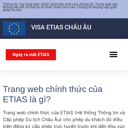
Thông tin: Vui lòng xem chính sách bảo mật của chúng tôi. Trang web này
không liên kết với bất kỳ tổ chức chính phủ nào. Chúng tôi không cấp giấy
phép du lịch.
VISA
ETIAS
CHÂU ÂU
Ngày ra mắt ETIAS
VISA SCHENG
Trang web chính thức của
ETIAS là gì?
Trang web chính thức của ETIAS (Hệ thống Thông tin và
Cấp phép Du lịch Châu Âu) cho phép du khách đủ điều
kiện đăng ký cấp phép trực tuyến trước khi đến Khu vực