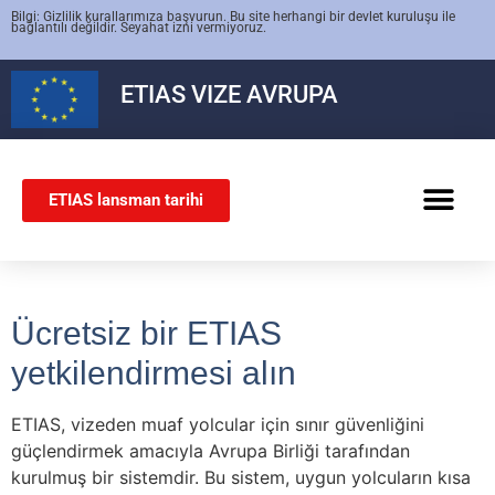
Bilgi: Gizlilik kurallarımıza başvurun. Bu site herhangi bir devlet kuruluşu ile
bağlantılı değildir. Seyahat izni vermiyoruz.
ETIAS
VIZE AVRUPA
ETIAS lansman tarihi
SCHENGEN VIZESI
Ücretsiz bir ETIAS
yetkilendirmesi alın
ETIAS, vizeden muaf yolcular için sınır güvenliğini
güçlendirmek amacıyla Avrupa Birliği tarafından
kurulmuş bir sistemdir. Bu sistem, uygun yolcuların kısa