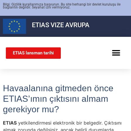
Bilgi: Gizlilik kurallarımıza başvurun. Bu site herhangi bir devlet kuruluşu ile
bağlantılı değildir. Seyahat izni vermiyoruz.
ETIAS
VIZE AVRUPA
ETIAS lansman tarihi
SCHENGEN VIZESI
Havaalanına gitmeden önce
ETIAS’ımın çıktısını almam
gerekiyor mu?
ETIAS
yetkilendirmesi elektronik bir belgedir. Çıktısını
almak zorunda değilsiniz, ancak belirli durumlarda