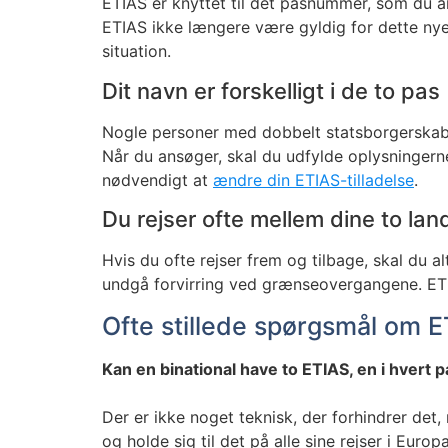
ETIAS er knyttet til det pasnummer, som du an
ETIAS ikke længere være gyldig for dette nye
situation.
Dit navn er forskelligt i de to pas
Nogle personer med dobbelt statsborgerskab har
Når du ansøger, skal du udfylde oplysningern
nødvendigt at
ændre din ETIAS-tilladelse
.
Du rejser ofte mellem dine to lan
Hvis du ofte rejser frem og tilbage, skal du a
undgå forvirring ved grænseovergangene. ETIA
Ofte stillede spørgsmål om 
Kan en binational have to ETIAS, en i hvert 
Der er ikke noget teknisk, der forhindrer det,
og holde sig til det på alle sine rejser i Europa