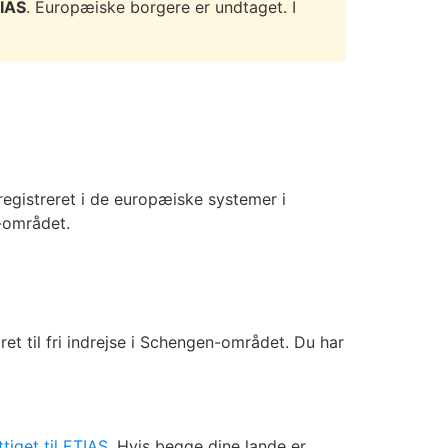
TIAS
. Europæiske borgere er undtaget. I
registreret i de europæiske systemer i
-området.
ret til fri indrejse i Schengen-området. Du har
tiget til ETIAS
. Hvis begge dine lande er