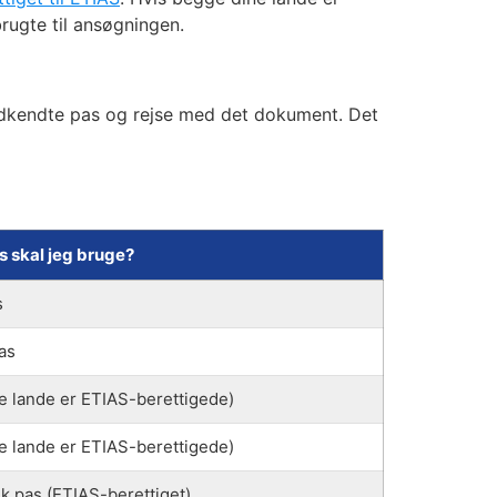
rugte til ansøgningen.
odkendte pas og rejse med det dokument. Det
s skal jeg bruge?
s
pas
e lande er ETIAS-berettigede)
e lande er ETIAS-berettigede)
k pas (ETIAS-berettiget)