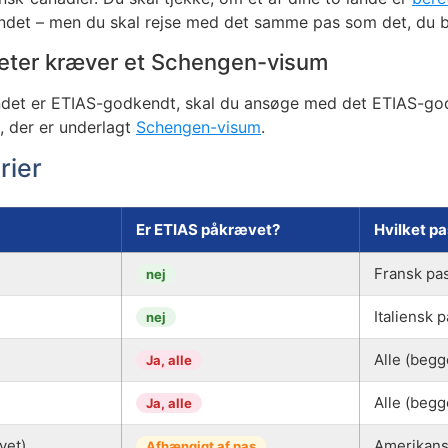
andet – men du skal rejse med det samme pas som det, du b
liteter kræver et Schengen-visum
t andet er ETIAS-godkendt, skal du ansøge med det ETIAS-g
s, der er underlagt
Schengen-visum
.
rier
Er ETIAS påkrævet?
Hvilket pa
Fransk pa
nej
Italiensk 
nej
Alle (begg
Ja, alle
Alle (begg
Ja, alle
vet)
Amerikans
Afhængigt af pas