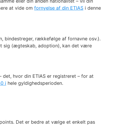
mme eller din anden nationalitet – vil din
 mere at vide om
fornyelse af din ETIAS
i denne
n, bindestreger, rækkefølge af fornavne osv.).
et sig (ægteskab, adoption), kan det være
 det, hvor din ETIAS er registreret – for at
0 i
hele gyldighedsperioden.
kpoints. Det er bedre at vælge et enkelt pas