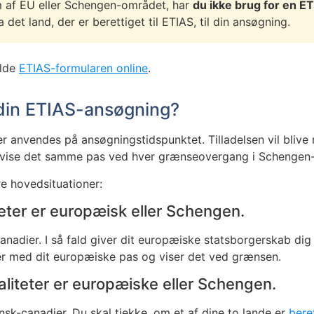
em af EU eller Schengen-området, har
du ikke brug for en E
 det land, der er berettiget til ETIAS, til din ansøgning.
ylde
ETIAS-formularen online
.
l din ETIAS-ansøgning?
er anvendes på ansøgningstidspunktet. Tilladelsen vil blive 
emvise det samme pas ved hver grænseovergang i Schengen
re hovedsituationer:
iteter er europæisk eller Schengen.
canadier. I så fald giver dit europæiske statsborgerskab dig 
jser med dit europæiske pas og viser det ved grænsen.
naliteter er europæiske eller Schengen.
ansk-canadier. Du skal tjekke, om et af dine to lande er
beret