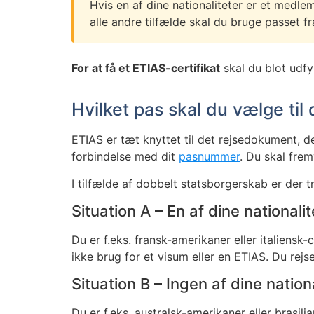
Hvis en af dine nationaliteter er et medl
alle andre tilfælde skal du bruge passet fra
For at få et ETIAS-certifikat
skal du blot udf
Hvilket pas skal du vælge ti
ETIAS er tæt knyttet til det rejsedokument, d
forbindelse med dit
pasnummer
. Du skal fr
I tilfælde af dobbelt statsborgerskab er der t
Situation A – En af dine national
Du er f.eks. fransk-amerikaner eller italiensk-
ikke brug for et visum eller en ETIAS. Du re
Situation B – Ingen af dine natio
Du er f.eks. australsk-amerikaner eller brasili