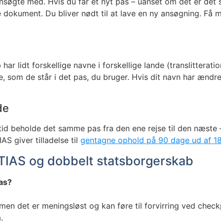
søgte med. Hvis du får et nyt pas – uanset om det er det sa
 dokument. Du bliver nødt til at lave en ny ansøgning. Få
 lidt forskellige navne i forskellige lande (translitteratio
e, som de står i det pas, du bruger. Hvis dit navn har ændr
de
ltid beholde det samme pas fra den ene rejse til den næste –
S giver tilladelse til
gentagne ophold på 90 dage ud af 18
ETIAS og dobbelt statsborgerskab
pas?
 men det er meningsløst og kan føre til forvirring ved chec
.