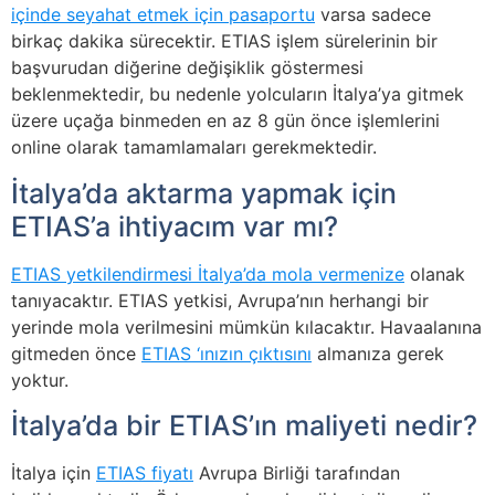
içinde seyahat etmek için pasaportu
varsa sadece
birkaç dakika sürecektir. ETIAS işlem sürelerinin bir
başvurudan diğerine değişiklik göstermesi
beklenmektedir, bu nedenle yolcuların İtalya’ya gitmek
üzere uçağa binmeden en az 8 gün önce işlemlerini
online olarak tamamlamaları gerekmektedir.
İtalya’da aktarma yapmak için
ETIAS’a ihtiyacım var mı?
ETIAS yetkilendirmesi İtalya’da mola vermenize
olanak
tanıyacaktır. ETIAS yetkisi, Avrupa’nın herhangi bir
yerinde mola verilmesini mümkün kılacaktır. Havaalanına
gitmeden önce
ETIAS ‘ınızın çıktısını
almanıza gerek
yoktur.
İtalya’da bir ETIAS’ın maliyeti nedir?
İtalya için
ETIAS fiyatı
Avrupa Birliği tarafından