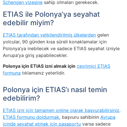
Schengen vizesine
sahip olmaları gerekecek.
ETIAS ile Polonya’ya seyahat
edebilir miyim?
ETIAS tarafından yetkilendirilmiş ülkelerden
gelen
yolcular, 90 günden kısa süreli konaklamalar için
Polonya’ya inebilecek ve sadece ETIAS seyahat izniyle
Avrupa’ya giriş yapabilecekler.
Polonya için ETIAS izni almak için
çevrimiçi ETIAS
formuna
tıklamanız yeterlidir.
Polonya için ETIAS’ı nasıl temin
edebilirim?
ETIAS izni için tamamen online olarak başvurabilirsiniz
.
ETIAS formunu doldurmak
, başvuru sahibinin
Avrupa
içinde seyahat etmek için pasaportu
varsa sadece