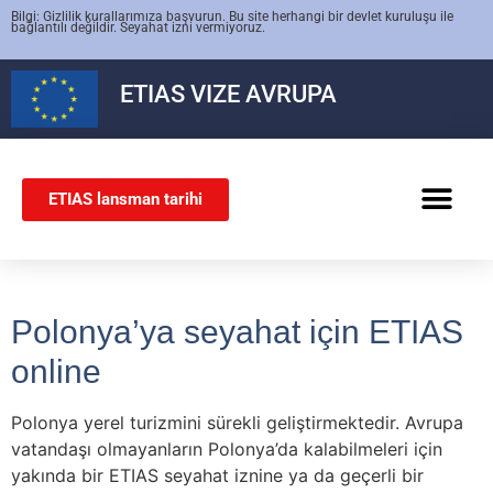
Bilgi: Gizlilik kurallarımıza başvurun. Bu site herhangi bir devlet kuruluşu ile
bağlantılı değildir. Seyahat izni vermiyoruz.
ETIAS
VIZE AVRUPA
ETIAS lansman tarihi
SCHENGEN VIZESI
Polonya’ya seyahat için ETIAS
online
Polonya yerel turizmini sürekli geliştirmektedir. Avrupa
vatandaşı olmayanların Polonya’da kalabilmeleri için
yakında bir ETIAS seyahat iznine ya da geçerli bir