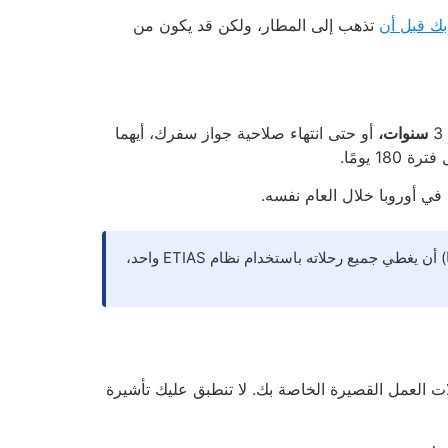
تذهب إلى المطار، ولكن قد يكون من
سنوات،
أو حتى انتهاء صلاحية جواز سفرك، أيهما
يقوم بأربع مهام لمدة 3 أسابيع في أوروبا على مدار 12 شهرًا (أي ما مجموعه 84 يومًا) أن يغطي جميع رحلاته باستخدام نظام ETIAS واحد،
ليس عليك الاختيار: تأشيرة ETIAS هي الوثيقة المطلوبة لرحلات العمل القصيرة الخاصة بك. لا تنطبق عليك تأشيرة